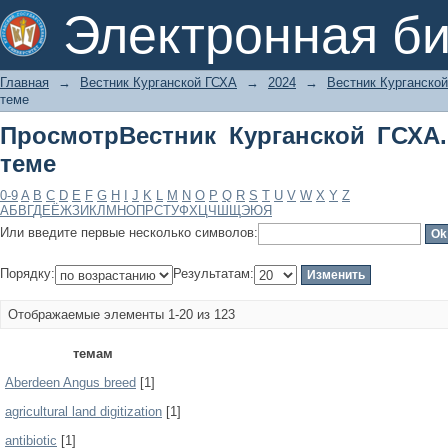
ПросмотрВестник Курганской ГСХА. 2
Электронная би
Главная
→
Вестник Курганской ГСХА
→
2024
→
Вестник Курганской
теме
ПросмотрВестник Курганской ГСХА.
теме
0-9
A
B
C
D
E
F
G
H
I
J
K
L
M
N
O
P
Q
R
S
T
U
V
W
X
Y
Z
А
Б
В
Г
Д
Е
Ё
Ж
З
И
К
Л
М
Н
О
П
Р
С
Т
У
Ф
Х
Ц
Ч
Ш
Щ
Э
Ю
Я
Или введите первые несколько символов:
Порядку:
Результатам:
Отображаемые элементы 1-20 из 123
темам
Aberdeen Angus breed
[1]
agricultural land digitization
[1]
antibiotic
[1]