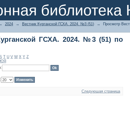
рганской ГСХА. 2024. №3 (51) по авт
онная библиотека 
→
2024
→
Вестник Курганской ГСХА. 2024. №3 (51)
→
Просмотр Вестн
урганской ГСХА. 2024. №3 (51) по
S
T
U
V
W
X
Y
Z
Ю
Я
в:
:
Следующая страница