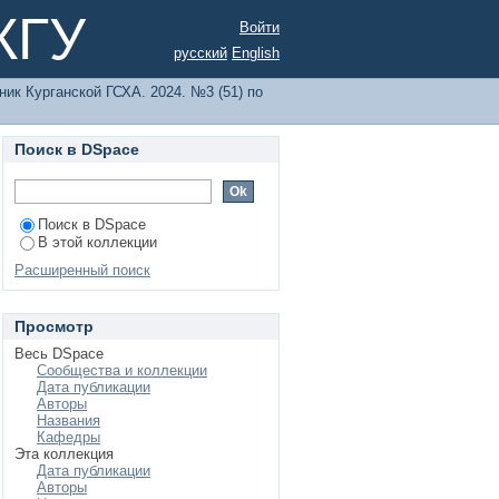
ору
КГУ
Войти
русский
English
ик Курганской ГСХА. 2024. №3 (51) по
Поиск в DSpace
Поиск в DSpace
В этой коллекции
Расширенный поиск
Просмотр
Весь DSpace
Сообщества и коллекции
Дата публикации
Авторы
Названия
Кафедры
Эта коллекция
Дата публикации
Авторы