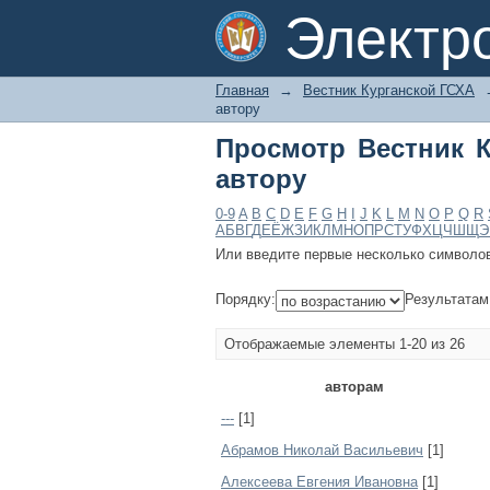
Просмотр Вестник Ку
Электр
Главная
→
Вестник Курганской ГСХА
автору
Просмотр Вестник К
автору
0-9
A
B
C
D
E
F
G
H
I
J
K
L
M
N
O
P
Q
R
А
Б
В
Г
Д
Е
Ё
Ж
З
И
К
Л
М
Н
О
П
Р
С
Т
У
Ф
Х
Ц
Ч
Ш
Щ
Э
Или введите первые несколько символо
Порядку:
Результатам
Отображаемые элементы 1-20 из 26
авторам
---
[1]
Абрамов Николай Васильевич
[1]
Алексеева Евгения Ивановна
[1]