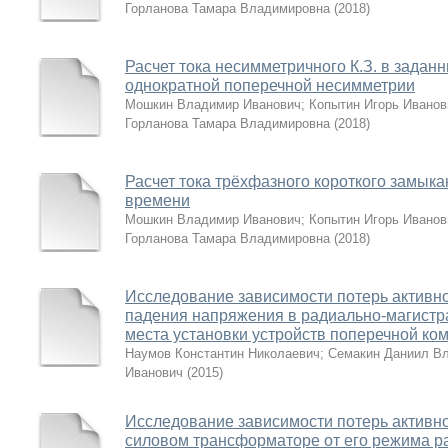
Горланова Тамара Владимировна
(
2018
)
Расчет тока несимметричного К.З. в зада
однократной поперечной несимметрии
Мошкин Владимир Иванович
;
Копытин Игорь Иванов
Горланова Тамара Владимировна
(
2018
)
Расчет тока трёхфазного короткого замык
времени
Мошкин Владимир Иванович
;
Копытин Игорь Иванов
Горланова Тамара Владимировна
(
2018
)
Исследование зависимости потерь активн
падения напряжения в радиально-магистр
места установки устройств поперечной ко
Наумов Константин Николаевич
;
Семакин Даниил В
Иванович
(
2015
)
Исследование зависимости потерь актив
силовом трансформаторе от его режима р