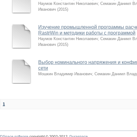
Наумов Константин Николаевич
;
Семакин Даниил В
Иванович
(
2015
)
Изучение промышленной программы расче
RastrWin и методики работы с программой
Наумов Константин Николаевич
;
Семакин Даниил В
Иванович
(
2015
)
Выбор номинального напряжения и конфиг
сети
Мошкин Владимир Иванович
;
Семакин Даниил Влад
1
DSpace software
copyright © 2002-2012
Duraspace