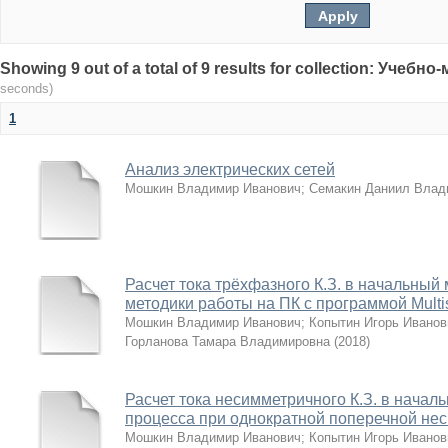
Showing 9 out of a total of 9 results for collection: Учеб
seconds)
1
Анализ электрических сетей
Мошкин Владимир Иванович
;
Семакин Даниил Влад
Расчет тока трёхфазного К.З. в начальный
методики работы на ПК с программой Multi
Мошкин Владимир Иванович
;
Копытин Игорь Иванов
Горланова Тамара Владимировна
(
2018
)
Расчет тока несимметричного К.З. в нача
процесса при однократной поперечной не
Мошкин Владимир Иванович
;
Копытин Игорь Иванов