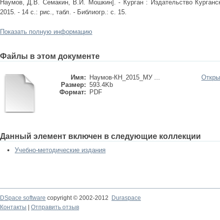
Наумов, Д.В. Семакин, В.И. Мошкин]. - Курган : Издательство Курганс
2015. - 14 с.: рис., табл. - Библиогр.: с. 15.
Показать полную информацию
Файлы в этом документе
Имя:
Наумов-КН_2015_МУ ...
Откры
Размер:
593.4Kb
Формат:
PDF
Данный элемент включен в следующие коллекции
Учебно-методические издания
DSpace software
copyright © 2002-2012
Duraspace
Контакты
|
Отправить отзыв