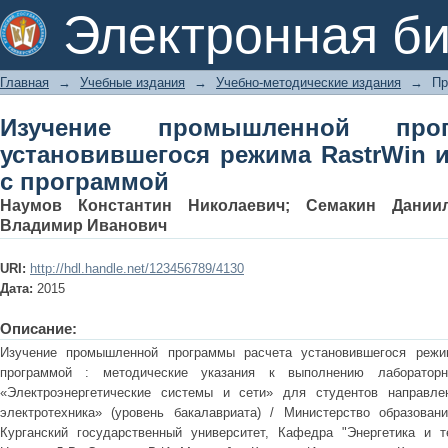
Изучение промышленной програм
Электронная би
RastrWin и методики работы с прог
Главная
→
Учебные издания
→
Учебно-методические издания
→
Пр
Изучение промышленной про
установившегося режима RastrWin 
с программой
Наумов Константин Николаевич
;
Семакин Дании
Владимир Иванович
URI:
http://hdl.handle.net/123456789/4130
Дата:
2015
Описание:
Изучение промышленной программы расчета установившегося режи
программой : методические указания к выполнению лаборат
«Электроэнергетические системы и сети» для студентов направлен
электротехника» (уровень бакалавриата) / Министерство образован
Курганский государственный университет, Кафедра "Энергетика и те