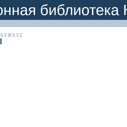
онная библиотека 
U
V
W
X
Y
Z