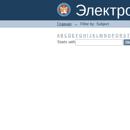
Filter by: Subject
Электр
Главная
→
Filter by: Subject
A
B
C
D
E
F
G
H
I
J
K
L
M
N
O
P
Q
R
S
T
Starts with