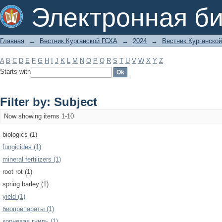
Filter by: Subject
Электронная би
Главная
→
Вестник Курганской ГСХА
→
2024
→
Вестник Курганской
A
B
C
D
E
F
G
H
I
J
K
L
M
N
O
P
Q
R
S
T
U
V
W
X
Y
Z
Starts with
Filter by: Subject
Now showing items 1-10
biologics (1)
fungicides (1)
mineral fertilizers (1)
root rot (1)
spring barley (1)
yield (1)
биопрепараты (1)
корневая гниль (1)