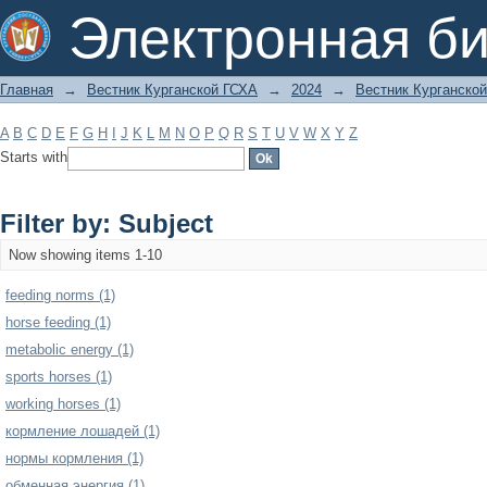
Filter by: Subject
Электронная би
Главная
→
Вестник Курганской ГСХА
→
2024
→
Вестник Курганской
A
B
C
D
E
F
G
H
I
J
K
L
M
N
O
P
Q
R
S
T
U
V
W
X
Y
Z
Starts with
Filter by: Subject
Now showing items 1-10
feeding norms (1)
horse feeding (1)
metabolic energy (1)
sports horses (1)
working horses (1)
кормление лошадей (1)
нормы кормления (1)
обменная энергия (1)