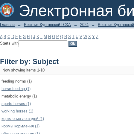
Filter by: Subject
Электронная би
Главная
→
Вестник Курганской ГСХА
→
2024
→
Вестник Курганской
A
B
C
D
E
F
G
H
I
J
K
L
M
N
O
P
Q
R
S
T
U
V
W
X
Y
Z
Starts with
Filter by: Subject
Now showing items 1-10
feeding norms (1)
horse feeding (1)
metabolic energy (1)
sports horses (1)
working horses (1)
кормление лошадей (1)
нормы кормления (1)
обменная энергия (1)