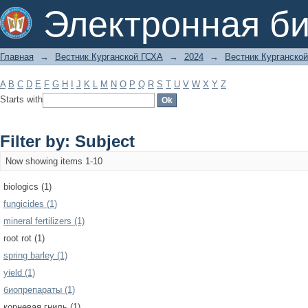
Filter by: Subject
Электронная би
Главная
→
Вестник Курганской ГСХА
→
2024
→
Вестник Курганской
A
B
C
D
E
F
G
H
I
J
K
L
M
N
O
P
Q
R
S
T
U
V
W
X
Y
Z
Starts with
Filter by: Subject
Now showing items 1-10
biologics (1)
fungicides (1)
mineral fertilizers (1)
root rot (1)
spring barley (1)
yield (1)
биопрепараты (1)
корневая гниль (1)