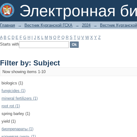
Filter by: Subject
Электронная би
Главная
→
Вестник Курганской ГСХА
→
2024
→
Вестник Курганской
A
B
C
D
E
F
G
H
I
J
K
L
M
N
O
P
Q
R
S
T
U
V
W
X
Y
Z
Starts with
Filter by: Subject
Now showing items 1-10
biologics (1)
fungicides (1)
mineral fertilizers (1)
root rot (1)
spring barley (1)
yield (1)
биопрепараты (1)
корневая гниль (1)