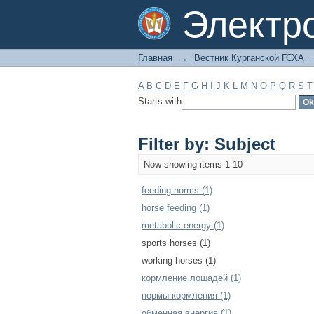
Filter by: Subject
Электр
Главная
→
Вестник Курганской ГСХА
A
B
C
D
E
F
G
H
I
J
K
L
M
N
O
P
Q
R
S
T
Starts with
Filter by: Subject
Now showing items 1-10
feeding norms (1)
horse feeding (1)
metabolic energy (1)
sports horses (1)
working horses (1)
кормление лошадей (1)
нормы кормления (1)
обменная энергия (1)