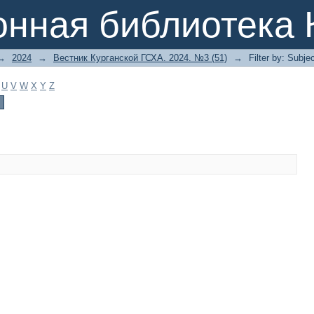
онная библиотека 
→
2024
→
Вестник Курганской ГСХА. 2024. №3 (51)
→
Filter by: Subje
U
V
W
X
Y
Z