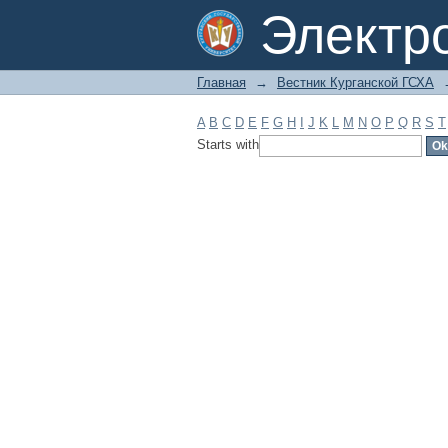
Filter by: Subject
Электр
Главная
→
Вестник Курганской ГСХА
A
B
C
D
E
F
G
H
I
J
K
L
M
N
O
P
Q
R
S
T
Starts with