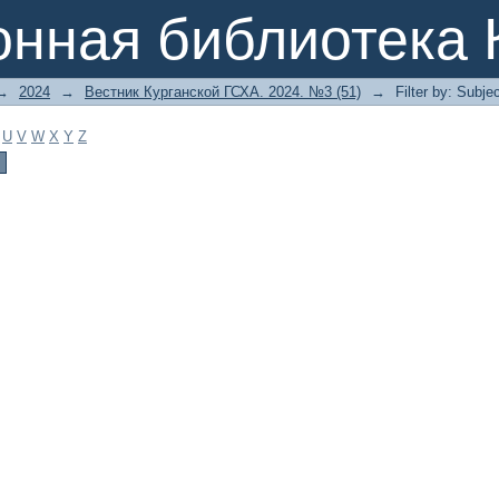
онная библиотека 
→
2024
→
Вестник Курганской ГСХА. 2024. №3 (51)
→
Filter by: Subje
U
V
W
X
Y
Z