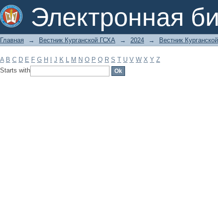
Filter by: Subject
Электронная би
Главная
→
Вестник Курганской ГСХА
→
2024
→
Вестник Курганской
A
B
C
D
E
F
G
H
I
J
K
L
M
N
O
P
Q
R
S
T
U
V
W
X
Y
Z
Starts with