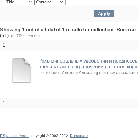
Showing 1 out of a total of 1 results for collection: Вест
(51).
(0.003 seconds)
1
Роль минеральных удобрений и предпосев
препаратами в ограничении развития корн
Постовалов Алексей Александрович
;
Суханова Све
1
DSpace software
copyright © 2002-2012
Duraspace