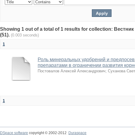
Showing 1 out of a total of 1 results for collection: Вест
(51).
(0.003 seconds)
1
Роль минеральных удобрений и предпосев
препаратами в ограничении развития корн
Постовалов Алексей Александрович
;
Суханова Све
1
DSpace software
copyright © 2002-2012
Duraspace