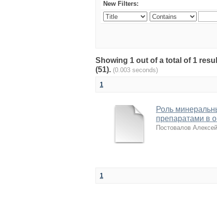
New Filters:
Showing 1 out of a total of 1 re
(51).
(0.003 seconds)
1
Роль минеральн
препаратами в о
Постовалов Алексе
1