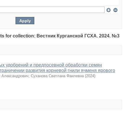
sults for collection: Вестник Курганской ГСХА. 2024. №3
ых удобрений и предпосевной обработки семян
граничении развития корневой гнили ячменя ярового
й Александрович
;
Суханова Светлана Фаилевна
(
2024
)