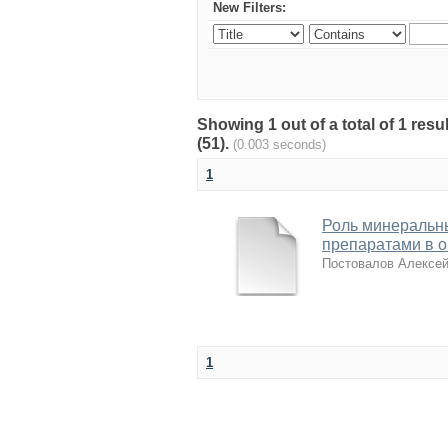
New Filters:
Showing 1 out of a total of 1 re
(51).
(0.003 seconds)
1
Роль минеральн
препаратами в о
Постовалов Алексе
1