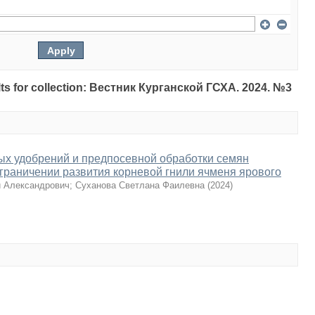
sults for collection: Вестник Курганской ГСХА. 2024. №3
ых удобрений и предпосевной обработки семян
граничении развития корневой гнили ячменя ярового
й Александрович
;
Суханова Светлана Фаилевна
(
2024
)