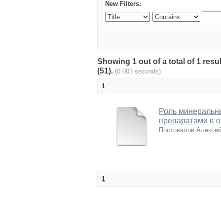
New Filters:
Showing 1 out of a total of 1 re
(51).
(0.003 seconds)
1
Роль минеральн
препаратами в о
Постовалов Алексе
1