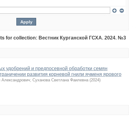
sults for collection: Вестник Курганской ГСХА. 2024. №3
ых удобрений и предпосевной обработки семян
граничении развития корневой гнили ячменя ярового
й Александрович
;
Суханова Светлана Фаилевна
(
2024
)