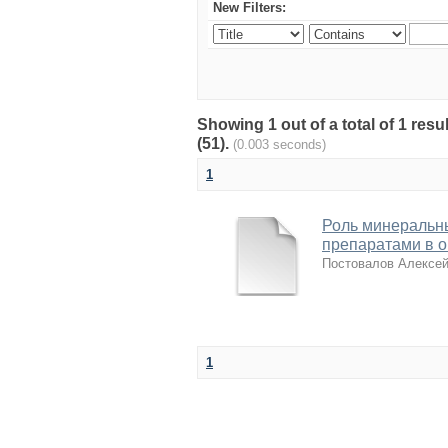
New Filters:
Showing 1 out of a total of 1 re
(51).
(0.003 seconds)
1
Роль минеральн
препаратами в о
Постовалов Алексе
1