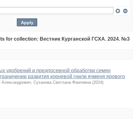
sults for collection: Вестник Курганской ГСХА. 2024. №3
ых удобрений и предпосевной обработки семян
граничении развития корневой гнили ячменя ярового
й Александрович
;
Суханова Светлана Фаилевна
(
2024
)