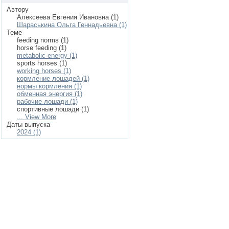
Автору
Алексеева Евгения Ивановна (1)
Шараськина Ольга Геннадьевна (1)
Теме
feeding norms (1)
horse feeding (1)
metabolic energy (1)
sports horses (1)
working horses (1)
кормление лошадей (1)
нормы кормления (1)
обменная энергия (1)
рабочие лошади (1)
спортивные лошади (1)
... View More
Даты выпуска
2024 (1)