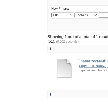
New Filters:
Showing 1 out of a total of 1 re
(51).
(0.002 seconds)
1
Сравнительный 
рационах лошад
Шараськина Ольга Г
1