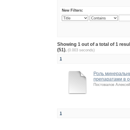
New Filters:
Showing 1 out of a total of 1 re
(51).
(0.003 seconds)
1
Роль минеральн
препаратами в о
Постовалов Алексе
1