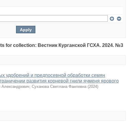
sults for collection: Вестник Курганской ГСХА. 2024. №3
ых удобрений и предпосевной обработки семян
граничении развития корневой гнили ячменя ярового
й Александрович
;
Суханова Светлана Фаилевна
(
2024
)