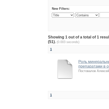
New Filters:
Showing 1 out of a total of 1 re
(51).
(0.003 seconds)
1
Роль минеральн
препаратами в о
Постовалов Алексе
1