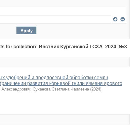
sults for collection: Вестник Курганской ГСХА. 2024. №3
ых удобрений и предпосевной обработки семян
граничении развития корневой гнили ячменя ярового
й Александрович
;
Суханова Светлана Фаилевна
(
2024
)