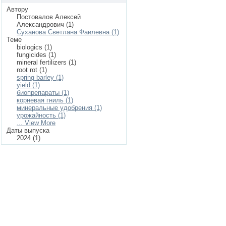
Автору
Постовалов Алексей
Александрович (1)
Суханова Светлана Фаилевна (1)
Теме
biologics (1)
fungicides (1)
mineral fertilizers (1)
root rot (1)
spring barley (1)
yield (1)
биопрепараты (1)
корневая гниль (1)
минеральные удобрения (1)
урожайность (1)
... View More
Даты выпуска
2024 (1)