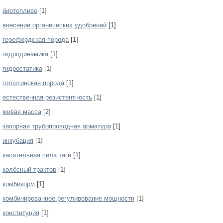
биотопливо
[1]
внесение органических удобрений
[1]
герефордская порода
[1]
гидродинамика
[1]
гидростатика
[1]
голштинская порода
[1]
естественная резистентность
[1]
живая масса
[2]
запорная трубопроводная арматура
[1]
инкубация
[1]
касательная сила тяги
[1]
колёсный трактор
[1]
комбикорм
[1]
комбинированное регулирование мощности
[1]
конституция
[1]