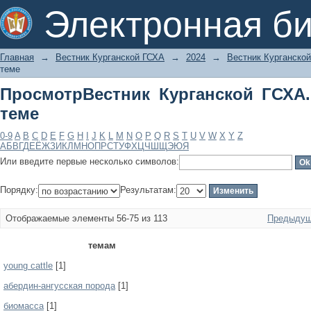
ПросмотрВестник Курганской ГСХА. 2
Электронная би
Главная
→
Вестник Курганской ГСХА
→
2024
→
Вестник Курганской
теме
ПросмотрВестник Курганской ГСХА.
теме
0-9
A
B
C
D
E
F
G
H
I
J
K
L
M
N
O
P
Q
R
S
T
U
V
W
X
Y
Z
А
Б
В
Г
Д
Е
Ё
Ж
З
И
К
Л
М
Н
О
П
Р
С
Т
У
Ф
Х
Ц
Ч
Ш
Щ
Э
Ю
Я
Или введите первые несколько символов:
Порядку:
Результатам:
Отображаемые элементы 56-75 из 113
Предыдущ
темам
young cattle
[1]
абердин-ангусская порода
[1]
биомасса
[1]