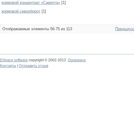
кормовой концентрат «Сарепта»
[1]
кормовой севооборот
[1]
Отображаемые элементы 56-75 из 113
Предыдущ
DSpace software
copyright © 2002-2012
Duraspace
Контакты
|
Отправить отзыв