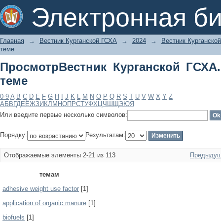
ПросмотрВестник Курганской ГСХА. 2
Электронная би
Главная
→
Вестник Курганской ГСХА
→
2024
→
Вестник Курганской
теме
ПросмотрВестник Курганской ГСХА.
теме
0-9
A
B
C
D
E
F
G
H
I
J
K
L
M
N
O
P
Q
R
S
T
U
V
W
X
Y
Z
А
Б
В
Г
Д
Е
Ё
Ж
З
И
К
Л
М
Н
О
П
Р
С
Т
У
Ф
Х
Ц
Ч
Ш
Щ
Э
Ю
Я
Или введите первые несколько символов:
Порядку:
Результатам:
Отображаемые элементы 2-21 из 113
Предыдущ
темам
adhesive weight use factor
[1]
application of organic manure
[1]
biofuels
[1]