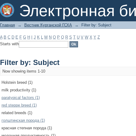
Filter by: Subject
Электронная би
Главная
→
Вестник Курганской ГСХА
→
Filter by: Subject
A
B
C
D
E
F
G
H
I
J
K
L
M
N
O
P
Q
R
S
T
U
V
W
X
Y
Z
Starts with
Filter by: Subject
Now showing items 1-10
Holstein breed (1)
milk productivity (1)
paratypical factors (1)
red steppe breed (1)
related breeds (1)
голштинская порода (1)
красная степная порода (1)
молочная продуктивность (1)