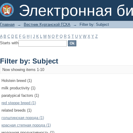
Filter by: Subject
Электронная би
Главная
→
Вестник Курганской ГСХА
→
Filter by: Subject
A
B
C
D
E
F
G
H
I
J
K
L
M
N
O
P
Q
R
S
T
U
V
W
X
Y
Z
Starts with
Filter by: Subject
Now showing items 1-10
Holstein breed (1)
milk productivity (1)
paratypical factors (1)
red steppe breed (1)
related breeds (1)
голштинская порода (1)
красная степная порода (1)
молочная продуктивность (1)