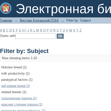
Filter by: Subject
Электронная би
Главная
→
Вестник Курганской ГСХА
→
Filter by: Subject
A
B
C
D
E
F
G
H
I
J
K
L
M
N
O
P
Q
R
S
T
U
V
W
X
Y
Z
Starts with
Filter by: Subject
Now showing items 1-10
Holstein breed (1)
milk productivity (1)
paratypical factors (1)
red steppe breed (1)
related breeds (1)
голштинская порода (1)
красная степная порода (1)
молочная продуктивность (1)