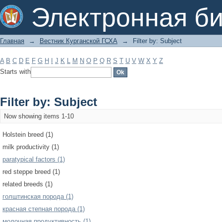
Filter by: Subject
Электронная би
Главная
→
Вестник Курганской ГСХА
→
Filter by: Subject
A
B
C
D
E
F
G
H
I
J
K
L
M
N
O
P
Q
R
S
T
U
V
W
X
Y
Z
Starts with
Filter by: Subject
Now showing items 1-10
Holstein breed (1)
milk productivity (1)
paratypical factors (1)
red steppe breed (1)
related breeds (1)
голштинская порода (1)
красная степная порода (1)
молочная продуктивность (1)