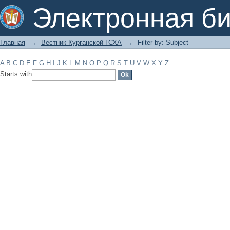
Filter by: Subject
Электронная би
Главная
→
Вестник Курганской ГСХА
→
Filter by: Subject
A
B
C
D
E
F
G
H
I
J
K
L
M
N
O
P
Q
R
S
T
U
V
W
X
Y
Z
Starts with