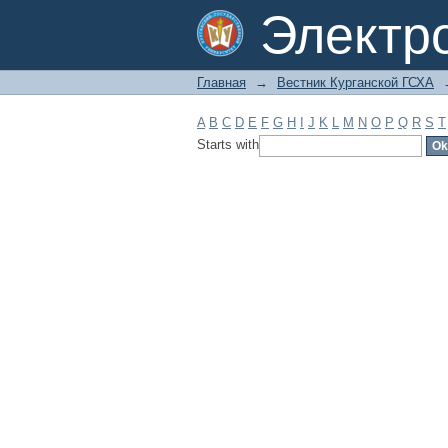
Filter by: Subject
Электр
Главная
→
Вестник Курганской ГСХА
A
B
C
D
E
F
G
H
I
J
K
L
M
N
O
P
Q
R
S
T
Starts with