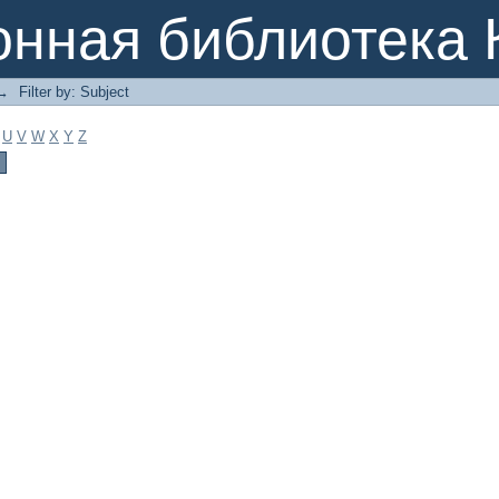
онная библиотека 
→
Filter by: Subject
U
V
W
X
Y
Z