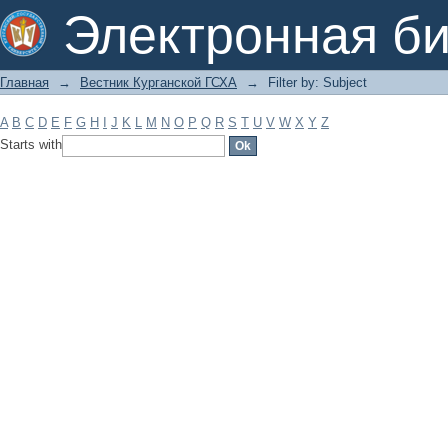
Filter by: Subject
Электронная би
Главная
→
Вестник Курганской ГСХА
→
Filter by: Subject
A
B
C
D
E
F
G
H
I
J
K
L
M
N
O
P
Q
R
S
T
U
V
W
X
Y
Z
Starts with