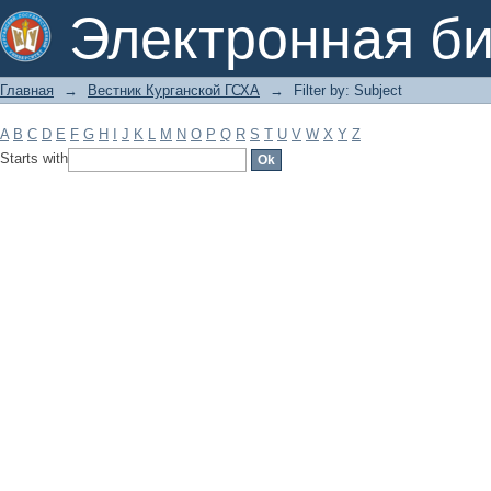
Filter by: Subject
Электронная би
Главная
→
Вестник Курганской ГСХА
→
Filter by: Subject
A
B
C
D
E
F
G
H
I
J
K
L
M
N
O
P
Q
R
S
T
U
V
W
X
Y
Z
Starts with