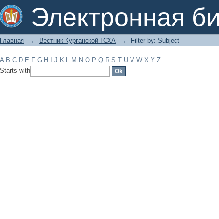
Filter by: Subject
Электронная би
Главная
→
Вестник Курганской ГСХА
→
Filter by: Subject
A
B
C
D
E
F
G
H
I
J
K
L
M
N
O
P
Q
R
S
T
U
V
W
X
Y
Z
Starts with