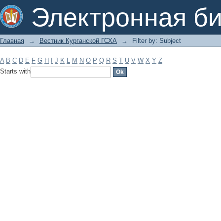
Filter by: Subject
Электронная би
Главная
→
Вестник Курганской ГСХА
→
Filter by: Subject
A
B
C
D
E
F
G
H
I
J
K
L
M
N
O
P
Q
R
S
T
U
V
W
X
Y
Z
Starts with