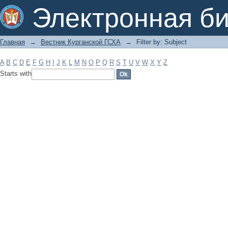
Filter by: Subject
Электронная би
Главная
→
Вестник Курганской ГСХА
→
Filter by: Subject
A
B
C
D
E
F
G
H
I
J
K
L
M
N
O
P
Q
R
S
T
U
V
W
X
Y
Z
Starts with