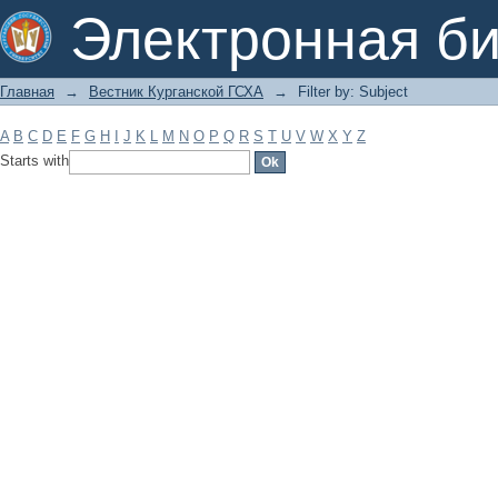
Filter by: Subject
Электронная би
Главная
→
Вестник Курганской ГСХА
→
Filter by: Subject
A
B
C
D
E
F
G
H
I
J
K
L
M
N
O
P
Q
R
S
T
U
V
W
X
Y
Z
Starts with