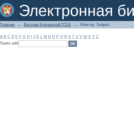
Filter by: Subject
Электронная би
Главная
→
Вестник Курганской ГСХА
→
Filter by: Subject
A
B
C
D
E
F
G
H
I
J
K
L
M
N
O
P
Q
R
S
T
U
V
W
X
Y
Z
Starts with