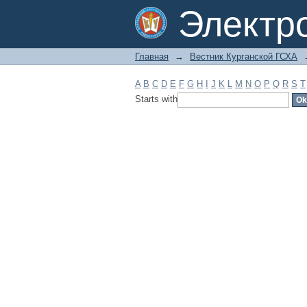
Filter by: Subject
Электр
Главная
→
Вестник Курганской ГСХА
A
B
C
D
E
F
G
H
I
J
K
L
M
N
O
P
Q
R
S
T
Starts with