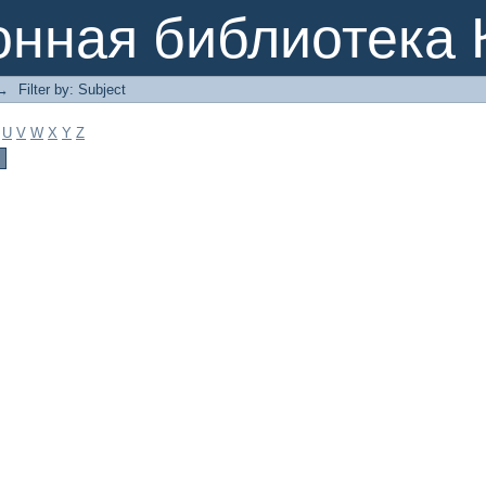
онная библиотека 
→
Filter by: Subject
U
V
W
X
Y
Z