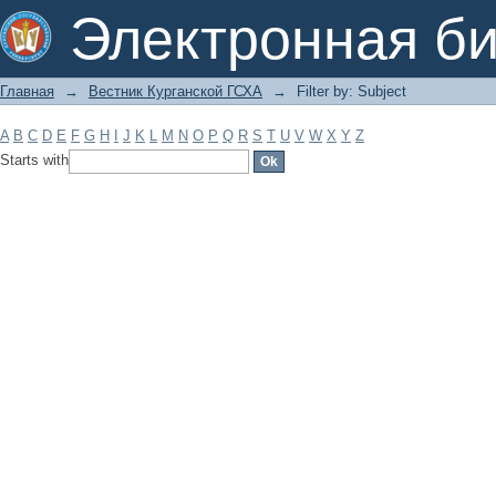
Filter by: Subject
Электронная би
Главная
→
Вестник Курганской ГСХА
→
Filter by: Subject
A
B
C
D
E
F
G
H
I
J
K
L
M
N
O
P
Q
R
S
T
U
V
W
X
Y
Z
Starts with