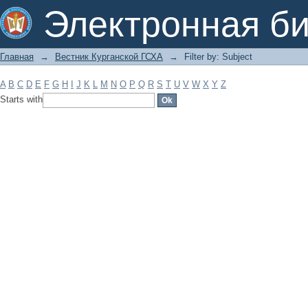
Filter by: Subject
Электронная би
Главная
→
Вестник Курганской ГСХА
→
Filter by: Subject
A
B
C
D
E
F
G
H
I
J
K
L
M
N
O
P
Q
R
S
T
U
V
W
X
Y
Z
Starts with