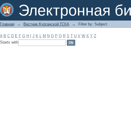
Filter by: Subject
Электронная би
Главная
→
Вестник Курганской ГСХА
→
Filter by: Subject
A
B
C
D
E
F
G
H
I
J
K
L
M
N
O
P
Q
R
S
T
U
V
W
X
Y
Z
Starts with