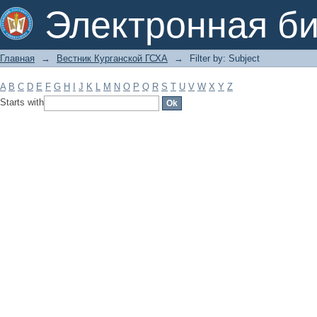
Filter by: Subject
Электронная би
Главная
→
Вестник Курганской ГСХА
→
Filter by: Subject
A
B
C
D
E
F
G
H
I
J
K
L
M
N
O
P
Q
R
S
T
U
V
W
X
Y
Z
Starts with