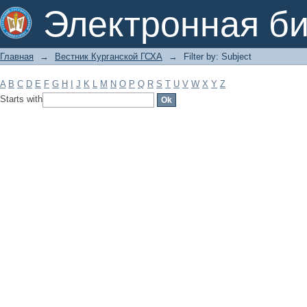
Filter by: Subject
Электронная би
Главная
→
Вестник Курганской ГСХА
→
Filter by: Subject
A
B
C
D
E
F
G
H
I
J
K
L
M
N
O
P
Q
R
S
T
U
V
W
X
Y
Z
Starts with