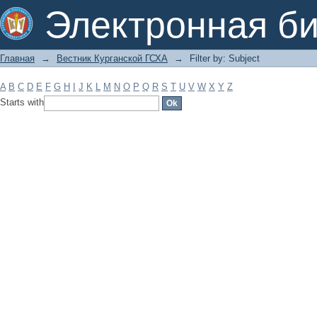
Filter by: Subject
Электронная би
Главная
→
Вестник Курганской ГСХА
→
Filter by: Subject
A
B
C
D
E
F
G
H
I
J
K
L
M
N
O
P
Q
R
S
T
U
V
W
X
Y
Z
Starts with