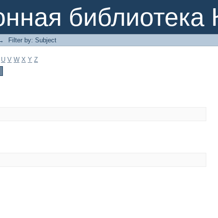
онная библиотека 
→
Filter by: Subject
U
V
W
X
Y
Z