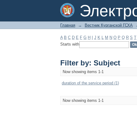
Filter by: Subject
Электр
Главная
→
Вестник Курганской ГСХА
A
B
C
D
E
F
G
H
I
J
K
L
M
N
O
P
Q
R
S
T
Starts with
Filter by: Subject
Now showing items 1-1
duration of the service period (1)
Now showing items 1-1