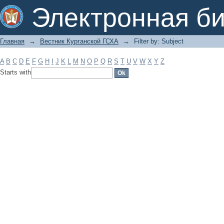
Filter by: Subject
Электронная би
Главная
→
Вестник Курганской ГСХА
→
Filter by: Subject
A
B
C
D
E
F
G
H
I
J
K
L
M
N
O
P
Q
R
S
T
U
V
W
X
Y
Z
Starts with