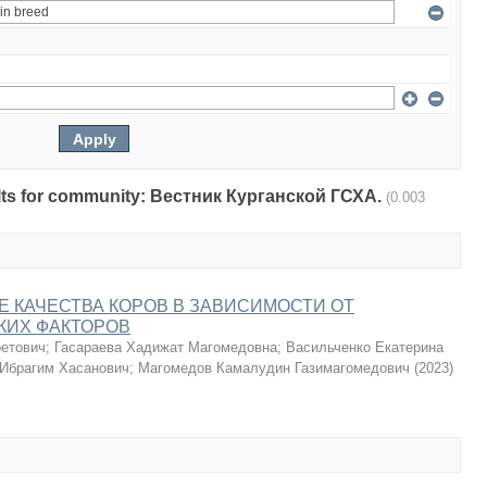
esults for community: Вестник Курганской ГСХА.
(0.003
 КАЧЕСТВА КОРОВ В ЗАВИСИМОСТИ ОТ
КИХ ФАКТОРОВ
ретович
;
Гасараева Хадижат Магомедовна
;
Васильченко Екатерина
 Ибрагим Хасанович
;
Магомедов Камалудин Газимагомедович
(
2023
)