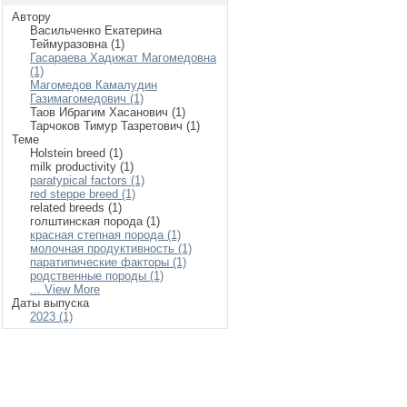
Автору
Васильченко Екатерина
Теймуразовна (1)
Гасараева Хадижат Магомедовна
(1)
Магомедов Камалудин
Газимагомедович (1)
Таов Ибрагим Хасанович (1)
Тарчоков Тимур Тазретович (1)
Теме
Holstein breed (1)
milk productivity (1)
paratypical factors (1)
red steppe breed (1)
related breeds (1)
голштинская порода (1)
красная степная порода (1)
молочная продуктивность (1)
паратипические факторы (1)
родственные породы (1)
... View More
Даты выпуска
2023 (1)