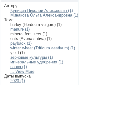
Автору
Куницин Николай Алексеевич (1)
Минакова Ольга Александровна (1)
Теме
barley (Hordeum vulgare) (1)
manure (1)
mineral fertilizers (1)
oats (Avena sativa) (1)
payback (1)
winter wheat (Triticum aestivum) (1)
yield (1)
зерновые культуры (1)
минеральные удобрения (1)
навоз (1)
... View More
Даты выпуска
2023 (1)