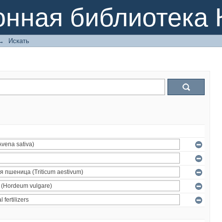
онная библиотека 
→
Искать