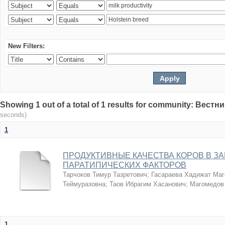
New Filters:
Showing 1 out of a total of 1 results for community: Вес
seconds)
1
ПРОДУКТИВНЫЕ КАЧЕСТВА КОРОВ В З
ПАРАТИПИЧЕСКИХ ФАКТОРОВ
Тарчоков Тимур Тазретович
;
Гасараева Хадижат Ма
Теймуразовна
;
Таов Ибрагим Хасанович
;
Магомедов
1